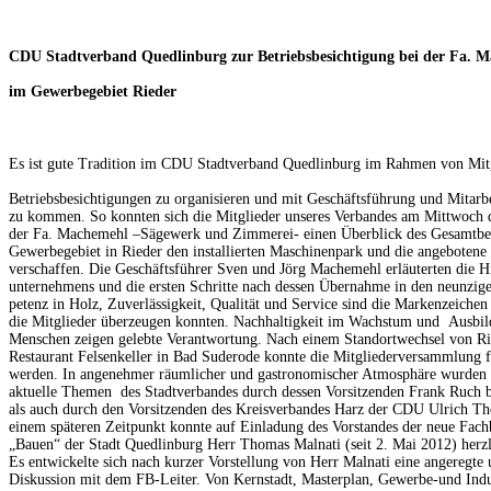
CDU Stadtverband Quedlinburg zur Betriebsbesichtigung bei der Fa. 
im Gewerbegebiet Rieder
Es ist gute Tradition im CDU Stadtverband Quedlinburg im Rahmen von Mi
Betriebs
besichtigungen zu organisieren und mit Geschäftsführung und Mitarb
zu kommen. So konnten sich die Mitglieder unseres Verbandes am Mittwoch 
der Fa. Machemehl –Sägewerk und Zimmerei- einen Überblick des Gesamtbe
Gewerbegebiet in Rieder den installierten Maschinenpark und die angebotene 
verschaffen. Die Geschäftsführer Sven und Jörg Machemehl erläuterten die Hi
unternehmens und die ersten Schritte nach dessen Übernahme in den neunzig
petenz in Holz, Zuverlässigkeit, Qualität und Service sind die Markenzeichen
die Mitglieder überzeugen konnten. Nachhaltigkeit im Wachstum und Ausbil
Menschen zeigen gelebte Verantwortung. Nach einem Standortwechsel von Ri
Restaurant Felsenkeller in Bad Suderode konnte die Mitgliederversammlung f
werden. In angenehmer räumlicher und gastronomischer Atmosphäre wurden d
aktuelle Themen des Stadtverbandes durch dessen Vorsitzenden Frank Ruch 
als auch durch den Vorsitzenden des Kreisverbandes Harz der CDU Ulrich Th
einem späteren Zeitpunkt konnte auf Einladung des Vorstandes der neue Fach
„Bauen“ der Stadt Quedlinburg Herr Thomas Malnati (seit 2. Mai 2012) herz
Es entwickelte sich nach kurzer Vorstellung von Herr Malnati eine angeregte
Diskussion mit dem FB-Leiter. Von Kernstadt, Masterplan, Gewerbe-und Indus