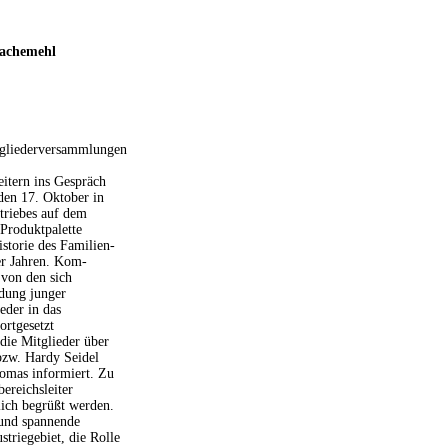
Machemehl
tgliederversammlungen
eitern ins Gespräch
den 17. Oktober in
triebes auf dem
Produktpalette
storie des Familien-
er Jahren. Kom-
 von den sich
dung junger
eder in das
ortgesetzt
ie Mitglieder über
bzw. Hardy Seidel
omas informiert. Zu
bereichsleiter
lich begrüßt werden.
 und spannende
triegebiet, die Rolle