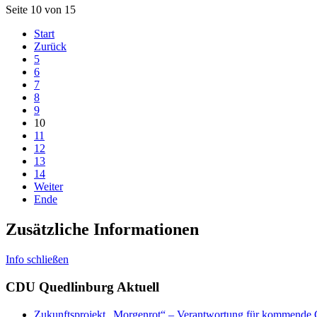
Seite 10 von 15
Start
Zurück
5
6
7
8
9
10
11
12
13
14
Weiter
Ende
Zusätzliche Informationen
Info schließen
CDU Quedlinburg Aktuell
Zukunftsprojekt „Morgenrot“ – Verantwortung für kommende 