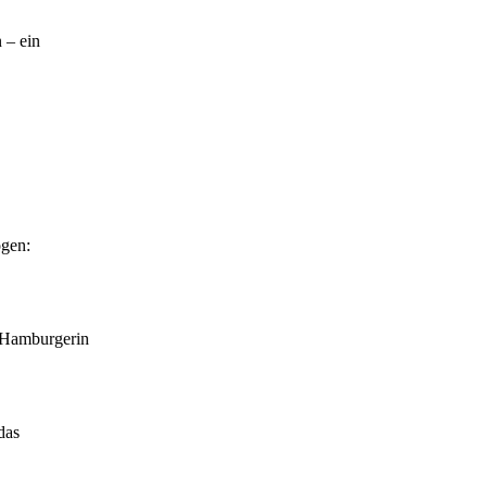
 – ein
ogen:
 Hamburgerin
das